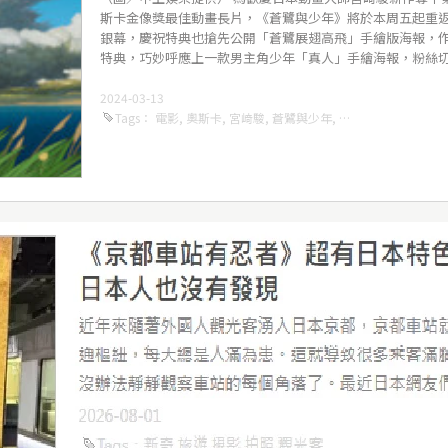
斯卡金像獎最佳動畫長片，《蒼鷺與少年》將於本周五起重
銀幕，慶祝特典也搶先公開「蒼鷺展翅高飛」手繪版海報，
特典，巧妙呼應上一款男主角少年「真人」手繪海報，粉絲切勿
2024-03-13
Tags
：
電影
,
奧斯卡
,
宮﨑駿
,
蒼鷺與少年
,
最佳動畫片
,