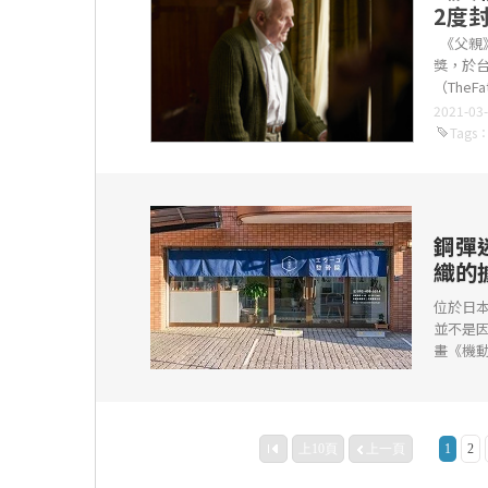
2度
《父親》
獎，於
（TheF
2021-03
Tags
鋼彈
織的
位於日
並不是
畫《機動
上10頁
上一頁
1
2