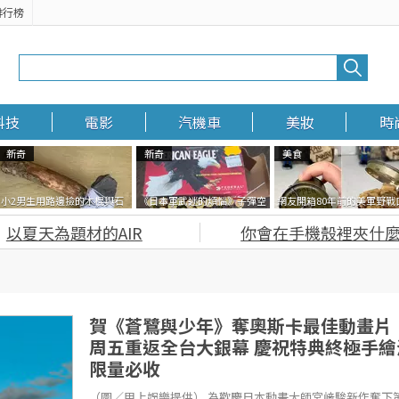
排行榜
科技
電影
汽機車
美妝
時
新奇
新奇
美食
小2男生用路邊撿的木棍與石
《日本軍武迷的煩惱》子彈空
網友開箱80年前的美軍野戰
頭做成了《石斧》馬麻打開書
盒在日本超級貴 美國網友直接
糧 罐頭本身保存良好，但裡
以夏天為題材的AIR
你會在手機殼裡夾什麼
包嚇一跳怎麼會有這種東
一大箱寄給他了
的味道...
西！？
賀《蒼鷺與少年》奪奧斯卡最佳動畫片
周五重返全台大銀幕 慶祝特典終極手繪
限量必收
（圖／甲上娛樂提供） 為歡慶日本動畫大師宮﨑駿新作奪下第