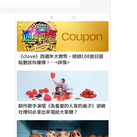
廣告
《clove》四週年大撒幣，總額100億日圓
點數該你賺爆！…<詳情>
創作歌手演唱《為重要的人寫的曲子》卻被
吐槽何必拿出來唱給大家聽？