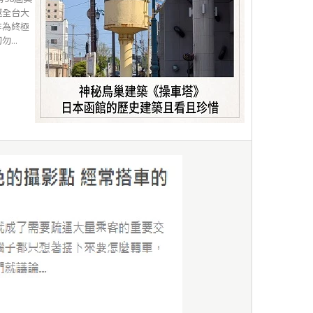
返全台大
作為終極
...