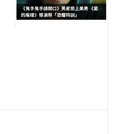
《鬼手鬼手請開口》男星戀上美男 《愛
的魔樣》導演祭「恐懼特訓」