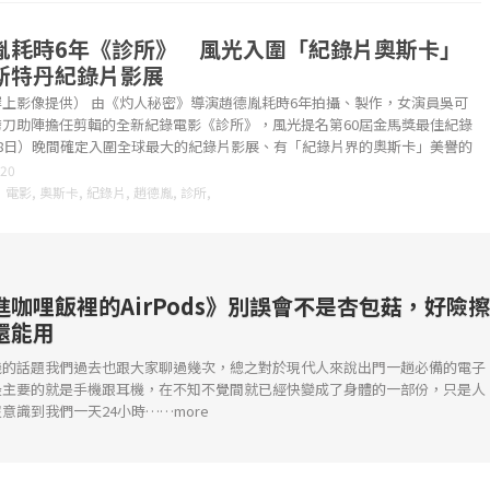
胤耗時6年《診所》 風光入圍「紀錄片奧斯卡」
斯特丹紀錄片影展
岸上影像提供） 由《灼人秘密》導演趙德胤耗時6年拍攝、製作，女演員吳可
跨刀助陣擔任剪輯的全新紀錄電影《診所》，風光提名第60屆金馬獎最佳紀錄
18日）晚間確定入圍全球最大的紀錄片影展、有「紀錄片界的奧斯卡」美譽的
....
-20
：
電影
,
奧斯卡
,
紀錄片
,
趙德胤
,
診所
,
進咖哩飯裡的AirPods》別誤會不是杏包菇，好險擦
還能用
機的話題我們過去也跟大家聊過幾次，總之對於現代人來說出門一趟必備的電子
最主要的就是手機跟耳機，在不知不覺間就已經快變成了身體的一部份，只是人
意識到我們一天24小時……more