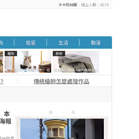
卡卡粉絲團
線上人數：4574
尚
追星
生活
動漫
寵物
新奇
口
當貓咪遇到了《海豹抱枕》結
資深網友議論《磁片收納盒的
面
果玩了10天後，海豹一整個走
鎖有什麼用》想偷的話整盒拿
?
傳統繪師怎麼處理作品
鐘笑翻網友
走不就好了嗎？
 本
廣告
海報
96屆奧