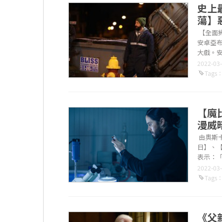
史上
蕩】
【全面
安卓亞
大戲。
精實肌肉外
2022-03
Tags
【魔
漫威
由奧斯
日】、
表示：
變化幅度非
2022-03
Tags
《父