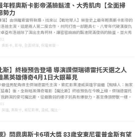
最年輕奧斯卡影帝滿臉鬍渣、大秀肌肉【全面掃
惡勢力
掃蕩】由保羅索雷特執導，找來以【戰地琴人】榮登史上最年輕奧斯卡影帝的
布洛迪主演，這是兩人第二度合作，共同打造一部飽具七、八零年代硬漢復仇
安卓亞布洛迪除了演出主角柯林，讓密密麻麻的鬍渣爬滿俊俏的臉蛋，並大秀
，也親......
-02
：
奧斯卡
,
影帝
,
全面掃蕩
,
保羅索雷特
,
安卓亞布洛迪
,
比斯】終極預告登場 導演讚傑瑞德雷托天選之人
暗黑英雄傳奇4月1日大銀幕見
卡最佳男配角得主傑瑞德雷托主演，索尼影業漫威英雄宇宙繼【蜘蛛人：無家
【猛毒】後，全新暗黑傳奇電影【魔比斯】終極預告在今晚上線，傑瑞德雷托
「我飾演的麥可魔比斯，從最脆弱的樣子到具有爆發力，甚至像頭野獸一樣，
常之廣......
-01
：
英雄
,
奧斯卡
,
索尼影業
,
漫威
,
魔比斯
,
傑瑞德雷托
,
丹尼爾伊斯皮諾薩
,
親》問鼎奧斯卡6項大獎 83歲安東尼霍普金斯有望