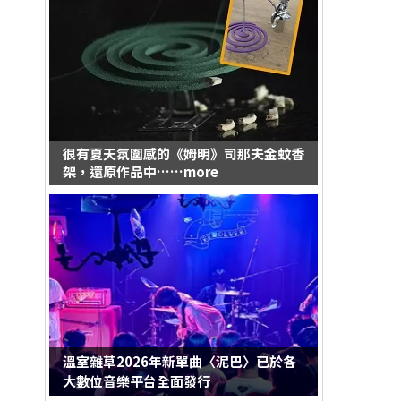
很有夏天氛圍感的《姆明》司那夫金蚊香
架，還原作品中……more
溫室雜草2026年新單曲〈泥巴〉已於各
大數位音樂平台全面發行