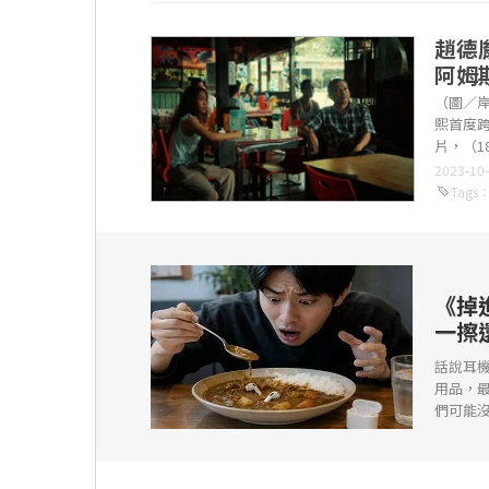
趙德
阿姆
（圖／
熙首度
片，（
2023荷蘭..
2023-10
Tags
《掉
一擦
話說耳
用品，
們可能沒