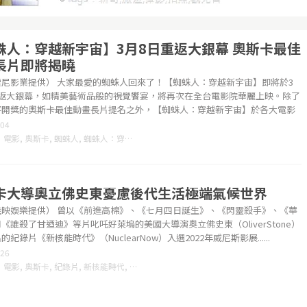
蛛人：穿越新宇宙】3月8日重返大銀幕 奧斯卡最佳
長片即將揭曉
索尼影業提供） 大家最愛的蜘蛛人回來了！【蜘蛛人：穿越新宇宙】即將於3
重返大銀幕，如精美藝術品般的視覺饗宴，將再次在全台電影院華麗上映。除了
將開獎的奧斯卡最佳動畫長片提名之外，【蜘蛛人：穿越新宇宙】於各大電影
3......
-04
：
電影
,
奧斯卡
,
蜘蛛人
,
蜘蛛人：穿越新宇宙
,
卡大導奧立佛史東憂慮後代生活極端氣候世界
佳映娛樂提供） 曾以《前進高棉》、《七月四日誕生》、《閃靈殺手》、《華
《誰殺了甘迺迪》等片叱吒好萊塢的美國大導演奧立佛史東（OliverStone）
紀錄片《新核能時代》（NuclearNow）入選2022年威尼斯影展......
-26
：
電影
,
奧斯卡
,
紀錄片
,
新核能時代
,
奧立佛史東
,