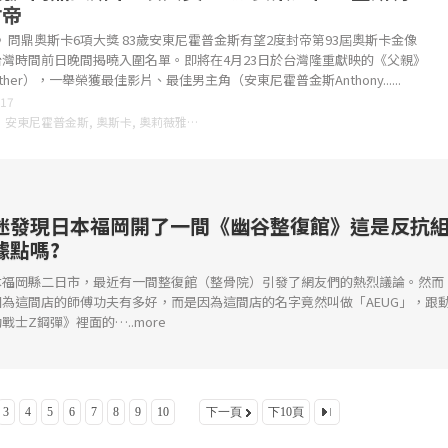
封帝
問鼎奧斯卡6項大獎 83歲安東尼霍普金斯有望2度封帝第93屆奧斯卡金像
台灣時間前日晚間揭曉入圍名單。即將在4月23日於台灣隆重獻映的《父親》
ather），一舉榮獲最佳影片、最佳男主角（安東尼霍普金斯Anthony......
-17
：
安東尼霍普金斯
,
奧斯卡
,
奧莉薇雅柯爾曼
,
父親
,
迷發現日本福岡開了一間《幽谷整復館》這是反抗
據點嗎?
本福岡縣二日市，最近有一間整復館（整骨院）引發了網友們的熱烈議論。然而
因為這間店的師傅功夫有多好，而是因為這間店的名字竟然叫做「AEUG」，跟
戰士Z鋼彈》裡面的…..more
3
4
5
6
7
8
9
10
下一頁
下10頁