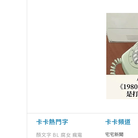
卡卡熱門字
卡卡頻道
顏文字
BL
腐女
瘋電
宅宅新聞