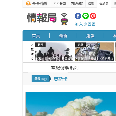
宅宅新聞
西斯新聞
電影
情報局
加入小圈圈
首頁
最新
遊戲
人
動漫
玩具
氣
讚
《獵人的揍敵客家》動畫出現
韓國鋼彈迷遊日本《買鋼普拉
文
的這個剪影是誰？你是不是忘
塞不進行李箱》網友們集思廣
空想發明系列
記還有這號人物了
益提供解方了……
奧斯卡