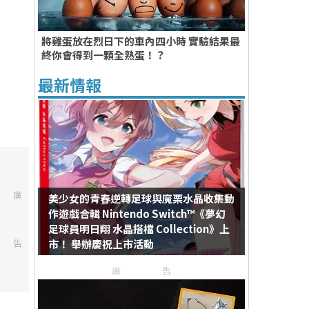
將雞蛋放在烈日下的車內四小時 實驗結果最
終你會得到一顆全熟蛋！？
最新情報
廣
美少女的青春逆轉足球與魔栗水晶收集動
作遊戲合輯 Nintendo Switch™《夢幻
足球員明日翔 水晶搭檔 Collection》上
告
市！ 舉辦慶祝上市活動
廣告