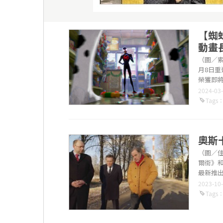
【蜘
動畫
（圖／
月8日
榮獲即
獎中總共拿到
2024-03
Tags
奧斯
（圖／
爾街》和
最新推出的
2023-10
Tags