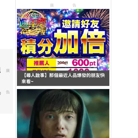
廣告
組
廣
【尋人啟事】那個最近人品爆發的朋友快
來看~
告
動