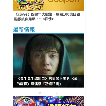
《clove》四週年大撒幣，總額100億日圓
點數該你賺爆！…<詳情>
最新情報
《鬼手鬼手請開口》男星戀上美男 《愛
的魔樣》導演祭「恐懼特訓」
廣告