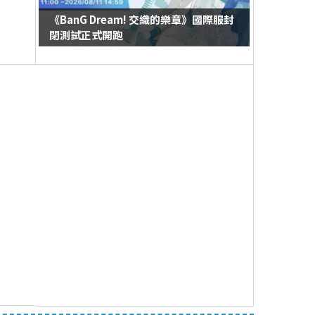
《BanG Dream! 交織的樂章》國際服封
閉測試正式開跑