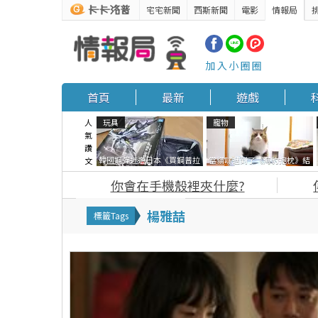
宅宅新聞
西斯新聞
電影
情報局
加入小圈圈
首頁
最新
遊戲
人
玩具
寵物
氣
讚
韓國鋼彈迷遊日本《買鋼普拉
當貓咪遇到了《海豹抱枕》結
文
塞不進行李箱》網友們集思廣
果玩了10天後，海豹一整個走
你會在手機殼裡夾什麼?
益提供解方了……
鐘笑翻網友
楊雅喆