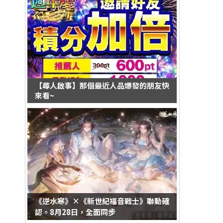
【尋人啟事】那個最近人品爆發的朋友快
來看~
《逆水寒》×《新世紀福音戰士》聯動確
認。8月28日，全面同步