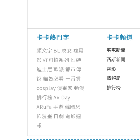
卡卡熱門字
卡卡頻道
顏文字
BL
腐女
瘋電
宅宅新聞
影
好可怕系列
性轉
西斯新聞
迪士尼
歐派
都市傳
電影
說
貓奴必看
一番賞
情報局
cosplay
漫畫家
動漫
排行榜
排行榜
AV Day
ARuFa
手遊
韓國恐
怖漫畫
日劇
電影週
報