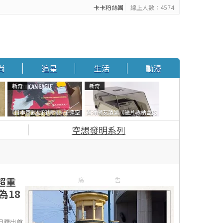
卡卡粉絲團
線上人數：4574
尚
追星
生活
動漫
新奇
新奇
石
《日本軍武迷的煩惱》子彈空
資深網友議論《磁片收納盒的
書
盒在日本超級貴 美國網友直接
鎖有什麼用》想偷的話整盒拿
空想發明系列
一大箱寄給他了
走不就好了嗎？
超重
廣告
為18
日釋出首