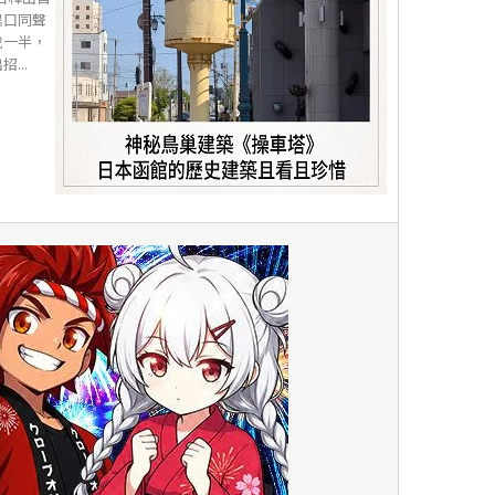
異口同聲
說一半，
...