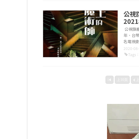
公視
20
公視旗
年、台
名電視劇
是台劇首度.
2020-08
Tags
上10頁