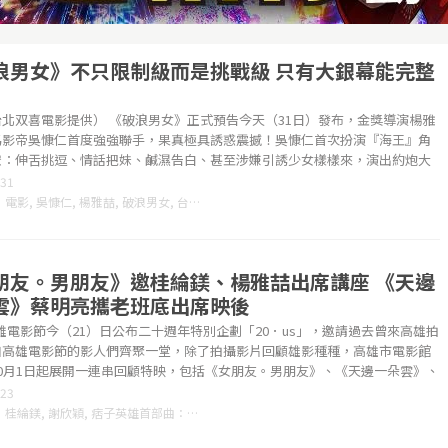
浪男女》不只限制級而是挑戰級 只有大銀幕能完整
北双喜電影提供） 《破浪男女》正式預告今天（31日）發布，金獎導演楊雅
馬影帝吳慷仁首度強強聯手，果真極具誘惑震撼！吳慷仁首次扮演『海王』角
撩：伸舌挑逗、情話把妹、鹹濕告白、甚至涉嫌引誘少女樣樣來，演出約炮大
惹人......
-31
：
電影
,
吳慷仁
,
楊雅喆
,
破浪男女
,
台北双喜電影
,
朋友。男朋友》邀桂綸鎂、楊雅喆出席講座 《天邊
雲》蔡明亮攜老班底出席映後
高雄電影節今（21）日公布二十週年特別企劃「20．us」，邀請過去曾來高雄拍
加高雄電影節的影人們齊聚一堂，除了拍攝影片回顧雄影種種，高雄市電影館
10月1日起展開一連串回顧特映，包括《女朋友。男朋友》、《天邊一朵雲》、
-23
：
桂綸鎂
,
謝欣穎
,
痞子英雄首部曲：全面開戰
,
自由行
,
魏德聖
,
郭書瑤
,
張睿家
,
姚以