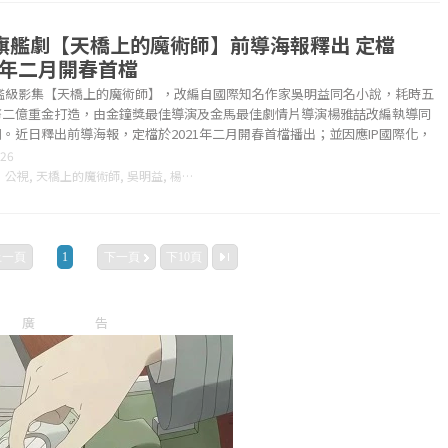
旗艦劇【天橋上的魔術師】前導海報釋出 定檔
21年二月開春首檔
艦級影集【天橋上的魔術師】，改編自國際知名作家吳明益同名小說，耗時五
幣二億重金打造，由金鐘獎最佳導演及金馬最佳劇情片導演楊雅喆改編執導同
。近日釋出前導海報，定檔於2021年二月開春首檔播出；並因應IP國際化，
.....
-26
：
公視
,
天橋上的魔術師
,
吳明益
,
楊雅喆
,
上一頁
1
下一頁
下10頁
廣告