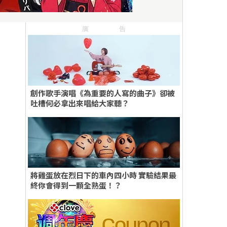
廣告
創作歌手演唱《為重要的人寫的曲子》卻被
吐槽何必拿出來唱給大家聽？
將雞蛋放在烈日下的車內四小時 實驗結果最
終你會得到一顆全熟蛋！？
緹
,
陸弈靜
,
侯季然
,
癡情男子漢
,
張書豪
,
蔡明亮
,
李康生
,
返校
,
高雄電影節
,
李亦捷
,
百