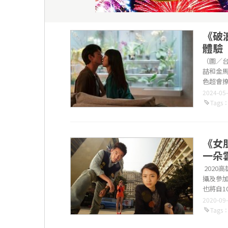
《破
體驗
（圖／台
喆和金
色超會
情聖又渣又
2024-05
Tags
《女
一朵
2020
攝及參
也將自
《......
2020-09
Tags