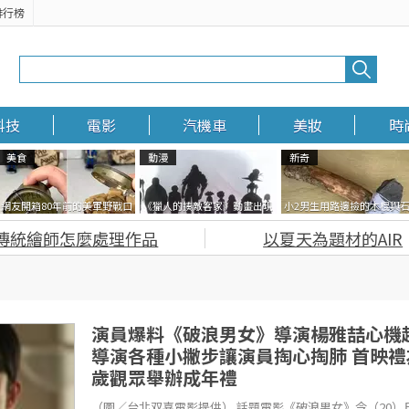
排行榜
科技
電影
汽機車
美妝
時
美食
動漫
新奇
網友開箱80年前的美軍野戰口
《獵人的揍敵客家》動畫出現
小2男生用路邊撿的木棍與
糧 罐頭本身保存良好，但裡面
的這個剪影是誰？你是不是忘
頭做成了《石斧》馬麻打開
傳統繪師怎麼處理作品
以夏天為題材的AIR
的味道...
記還有這號人物了
包嚇一跳怎麼會有這種東
西！？
演員爆料《破浪男女》導演楊雅喆心機
導演各種小撇步讓演員掏心掏肺 首映禮
歲觀眾舉辦成年禮
（圖／台北双喜電影提供） 話題電影《破浪男女》今（20）