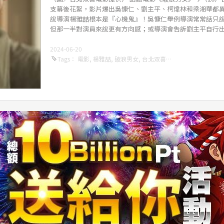
支幕後花絮，影片爆出吳慷仁、劉主平、柯煒林和梁湘華都
說導演楊雅喆根本是『心機鬼』！吳慷仁舉例導演常常話只
但那一半對演員來說更有方向感；或導演會告訴劉主平自行出招
2024-06-20
Tags
：
電影
,
楊雅喆
,
破浪男女
,
台北双喜電影
,