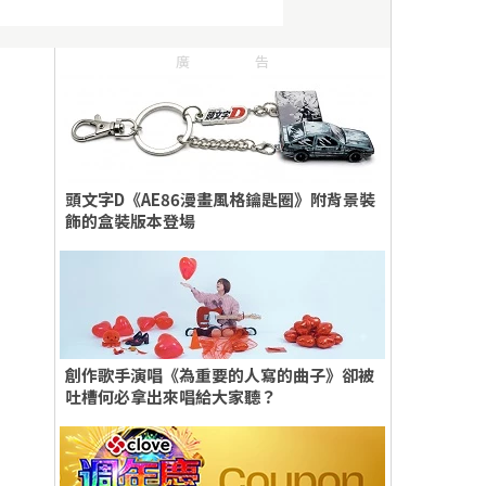
廣告
頭文字D《AE86漫畫風格鑰匙圈》附背景裝
飾的盒裝版本登場
創作歌手演唱《為重要的人寫的曲子》卻被
吐槽何必拿出來唱給大家聽？