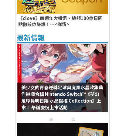
《clove》四週年大撒幣，總額100億日圓
點數該你賺爆！…<詳情>
最新情報
美少女的青春逆轉足球與魔栗水晶收集動
作遊戲合輯 Nintendo Switch™《夢幻
足球員明日翔 水晶搭檔 Collection》上
市！ 舉辦慶祝上市活動
廣告