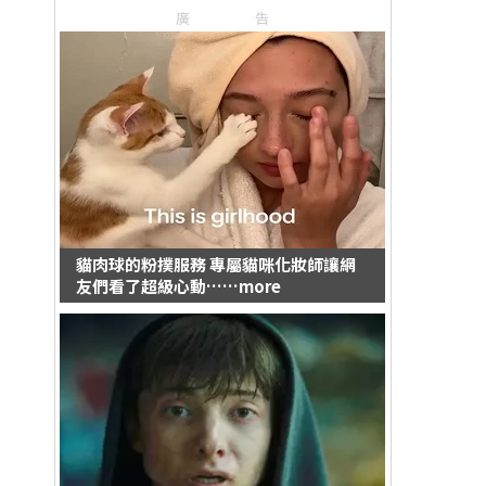
廣告
貓肉球的粉撲服務 專屬貓咪化妝師讓網
友們看了超級心動……more