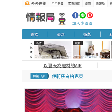
宅宅新聞
西斯新聞
電影
情報局
加入小圈圈
首頁
最新
遊戲
人
新奇
寵物
氣
讚
資深網友議論《磁片收納盒的
當貓咪遇到了《海豹抱枕》結
文
鎖有什麼用》想偷的話整盒拿
果玩了10天後，海豹一整個走
以夏天為題材的AIR
走不就好了嗎？
鐘笑翻網友
伊莉莎白柏克萊