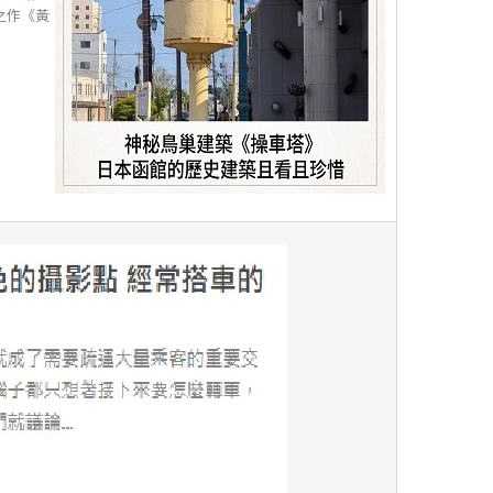
之作《黃
,
布紐爾 超現實人生
,
黃金年代
,
若松孝二
,
若松獨立GO GO GO
,
天使的恍惚
,
在光影