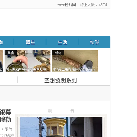
卡卡粉絲團
線上人數：4574
尚
追星
生活
動漫
美食
新奇
拉
網友開箱80年前的美軍野戰口
小2男生用路邊撿的木棍與石
廣
糧 罐頭本身保存良好，但裡面
頭做成了《石斧》馬麻打開書
空想發明系列
的味道...
包嚇一跳怎麼會有這種東
西！？
銀幕
廣告
穆勒
賣，限時
影迷介紹超