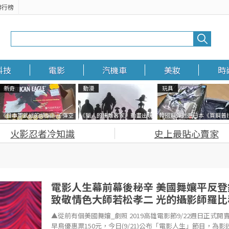
排行榜
科技
電影
汽機車
美妝
時
新奇
動漫
玩具
《日本軍武迷的煩惱》子彈空
《獵人的揍敵客家》動畫出現
韓國鋼彈迷遊日本《買鋼普
盒在日本超級貴 美國網友直接
的這個剪影是誰？你是不是忘
塞不進行李箱》網友們集思
火影忍者冷知識
史上最貼心賣家
一大箱寄給他了
記還有這號人物了
益提供解方了……
電影人生幕前幕後秘辛 美國舞孃平反登
致敬情色大師若松孝二 光的攝影師羅比
▲從前有個美國舞孃_劇照 2019高雄電影節9/22週日正式開
早鳥優惠票150元，今日(9/21)公布「電影人生」節目，為