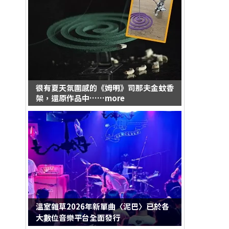
很有夏天氛圍感的《姆明》司那夫金蚊香
架，還原作品中……more
溫室雜草2026年新單曲〈泥巴〉已於各
大數位音樂平台全面發行