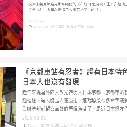
現實主義巨擘路易斯布紐爾的《布紐爾 超現實人生》與經典
金年代》、凝視左派情色大師若松孝二的《...
2019-09-25
Tags
：
2019高雄電影節
,
破浪而出
,
高雄電影節
,
路易斯布紐爾