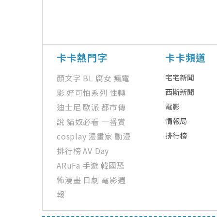
卡卡熱門字
卡卡頻道
顏文字
BL
腐女
瘋電
宅宅新聞
影
好可怕系列
性轉
西斯新聞
迪士尼
歐派
都市傳
電影
說
貓奴必看
一番賞
情報局
cosplay
漫畫家
動漫
排行榜
排行榜
AV Day
ARuFa
手遊
韓國恐
怖漫畫
日劇
電影週
報