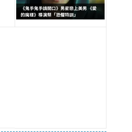
《鬼手鬼手請開口》男星戀上美男 《愛
的魔樣》導演祭「恐懼特訓」