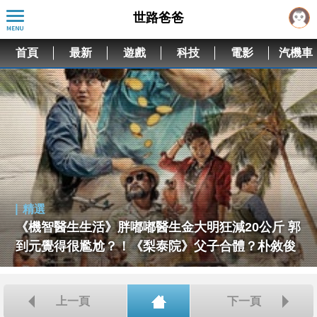
世路爸爸
首頁
最新
遊戲
科技
電影
汽機車
精選
上一頁
下一頁
回首頁