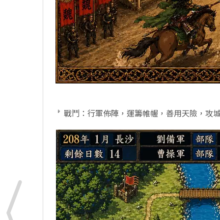
戰鬥：行軍佈陣，運籌帷幄，善用天險，攻