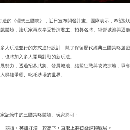
ames 所打造的《理想三國志》，近日宣布開發計畫。團隊表示，希望以
遊戲體驗，讓玩家再次享受扮演君主、招募名將、經營城池與逐
與多人玩法並行的方式進行設計，除了保留歷代經典三國策略遊
外，也將加入多人開局對戰的新玩法。
發展勢力，透過招募武將、發展城池、結盟征戰與攻城掠地，爭
加入群雄爭霸、叱吒沙場的世界。
玩家記憶中的三國策略體驗。玩家將可：
對一競技，英雄好漢一較高下，直取上將首級逆轉戰局。