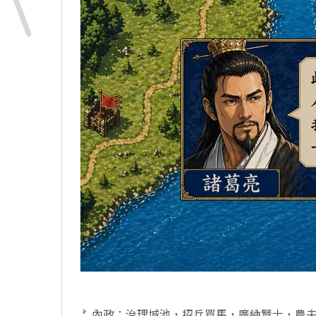
內政：治理城池，招兵買馬，廣納賢士，農