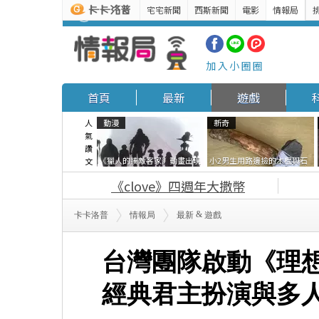
宅宅新聞
西斯新聞
電影
情報局
最新
遊戲
科技
加入小圈圈
首頁
最新
遊戲
人
動漫
新奇
氣
讚
《獵人的揍敵客家》動畫出現
小2男生用路邊撿的木棍與石
文
的這個剪影是誰？你是不是忘
頭做成了《石斧》馬麻打開書
《clove》四週年大撒幣
記還有這號人物了
包嚇一跳怎麼會有這種東
西！？
&
卡卡洛普
情報局
最新
遊戲
台灣團隊啟動《理
經典君主扮演與多