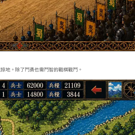
城掠地。除了鬥勇也需鬥智的戰棋戰鬥。