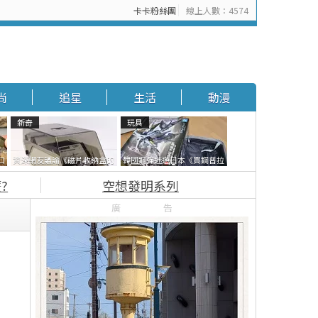
卡卡粉絲團
線上人數：4574
追星
生活
動漫
尚
追星
生活
動漫
新奇
玩具
口
資深網友議論《磁片收納盒的
韓國鋼彈迷遊日本《買鋼普拉
面
鎖有什麼用》想偷的話整盒拿
塞不進行李箱》網友們集思廣
?
空想發明系列
走不就好了嗎？
益提供解方了……
廣告