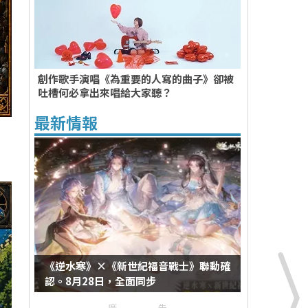
創作歌手演唱《為重要的人寫的曲子》卻被
吐槽何必拿出來唱給大家聽？
最新情報
《逆水寒》×《新世紀福音戰士》聯動確
認。8月28日，全面同步
廣告