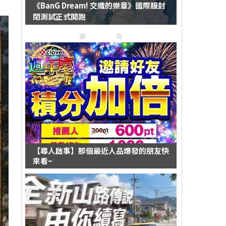
《BanG Dream! 交織的樂章》國際服封
閉測試正式開跑
廣告
【尋人啟事】那個最近人品爆發的朋友快
來看~