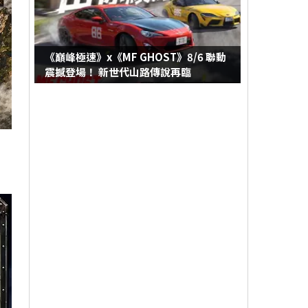
《巔峰極速》x《MF GHOST》8/6 聯動
震撼登場！ 新世代山路傳說再臨