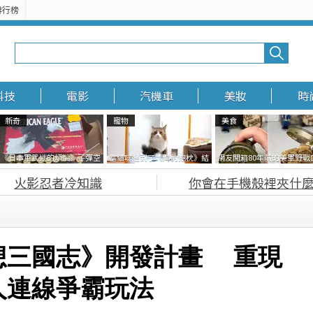
排行榜
電影
汽機車
美妝
時尚
科技
電影
汽機車
美妝
時
新奇
寵物
美食
《日本軍武迷的煩惱》子彈空
當貓咪遇到了《海豹抱枕》結
網友開箱80年前的美軍野戰
盒在日本超級貴 美國網友直接
果玩了10天後，海豹一整個走
糧 罐頭本身保存良好，但裡
火影忍者冷知識
你會在手機殼裡夾什麼
一大箱寄給他了
鐘笑翻網友
的味道...
想三國志》開發計畫 重現
人連線爭霸玩法