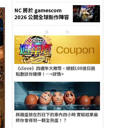
廣告
《clove》四週年大撒幣，總額100億日圓
點數該你賺爆！…<詳情>
將雞蛋放在烈日下的車內四小時 實驗結果最
終你會得到一顆全熟蛋！？