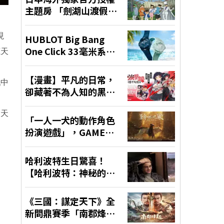
現
鹿天
戲中
奪天