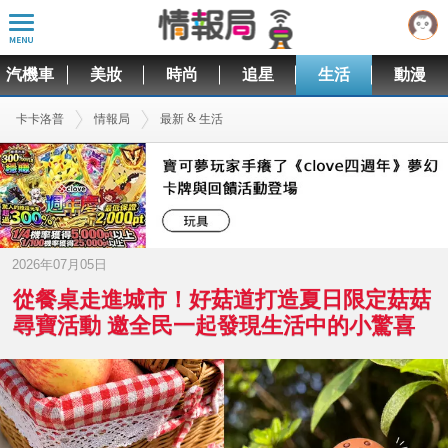
汽機車
美妝
時尚
追星
生活
動漫
&
卡卡洛普
情報局
最新
生活
2026年07月05日
從餐桌走進城市！好菇道打造夏日限定菇菇
尋寶活動 邀全民一起發現生活中的小驚喜