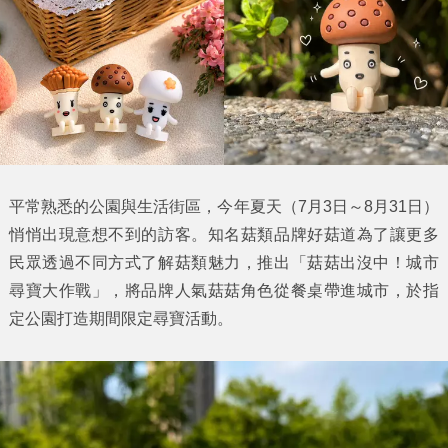
平常熟悉的公園與生活街區，今年夏天（7月3日～8月31日）
悄悄出現意想不到的訪客。知名菇類品牌好菇道為了讓更多
民眾透過不同方式了解菇類魅力，推出「菇菇出沒中！城市
尋寶大作戰」，將品牌人氣菇菇角色從餐桌帶進城市，於指
定公園打造期間限定尋寶活動。