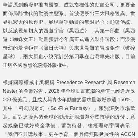
華語原創動漫IP推向國際、成就指標性的動畫公司，更要全
面佈局跨世代的動漫生態系。首波便祭出三大風格迥異、世
界觀宏大的原創IP，展現華語動畫的無限野心：顛覆傳統、
以反派視角切入的西遊宇宙《黑西遊》，其第一部曲《黑西
遊：蜘蛛女王》動畫預計今年底正式進入製作階段；而浪漫
奇幻的愛情鉅作《節日天神》與末世災難的冒險鉅作《破碎
星球》，兩大原創小說預計於第四季在台灣率先出版，目前
正與各國熱烈洽談海外版權中。
根據國際權威市調機構 Precedence Research 與 Research
Nester 的產業報告，2026 年全球動畫市場的產值已經逼近 5,
000 億美元，且成人與青少年動畫的需求量激增超過 150%，
其中「科幻與奇幻（Sci-Fi & Fantasy）」類別深受市場歡
迎。面對這股席捲全球的動漫新浪潮與分眾市場的爆發，意
起娛樂已做好萬全準備，蓄勢待發。總經理賴宇同表示：
「我們不只講故事，更在孕育一個具備無限延展性的 ACGN