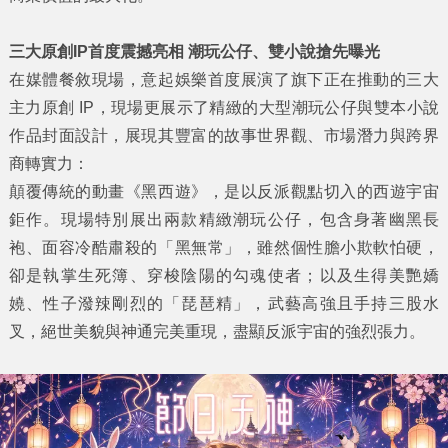
三大原創
IP
首度震撼亮相
潮玩公仔、雙小說搶先曝光
在媒體餐敘現場，意起娛樂首度展演了旗下正在推動的三大
主力原創 IP，現場更展示了精緻的大型潮玩公仔與雙本小說
作品封面設計，展現其豐富的故事世界觀、市場潛力與跨界
商轉實力：
顛覆傳統的動畫《黑西遊》，是以反派觀點切入的西遊宇宙
鉅作。現場特別展出兩款精緻潮玩公仔，包含身著幽黑長
袍、面容冷酷肅殺的「黑無常」，雖然個性膽小欺軟怕硬，
卻是執掌生死簿、穿梭陰陽的勾魂使者；以及生得美艷嬌
嬈、性子潑辣剛烈的「琵琶精」，武藝高強且手持三股水
叉，絕世美貌與神通完美重現，盡顯反派宇宙的強烈張力。