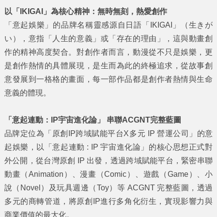
以「
IKIGAI
」為核心精神：無時無刻，熱愛創作
「意起娛樂」的品牌名稱靈感源自日語「IKIGAI」（生きが
い），意指「人生的意義」或「存在的理由」，這與動畫創
作的精神高度契合。對創作者而言，動漫從不只是娛樂，更
是創作熱情的具體展現，是生而為此的終極追求，從故事創
意發展到一格格的畫面，每一部作品都是創作者熱情與生命
意義的體現。
「意起連動：
IP
宇宙進化論」
串聯
ACGNT
完整藍圖
品牌定位為「原創IP跨域賦能平台X多元 IP 營運公司」的意
起娛樂，以「意起連動 : IP 宇宙進化論」的核心思想正式對
外公開，從台灣原創 IP 出發，透過跨域賦能平台，緊密串聯
動畫（Animation）、漫畫（Comic）、遊戲（Game）、小
說（Novel）及玩具週邊（Toy）等 ACGNT 完整藍圖，透過
多元的商轉管道，將原創IP進行多角化衍生，實現影響力與
商業價值的最大化。