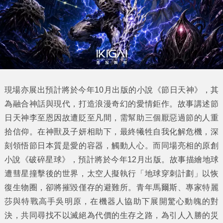
現場亦展出預計將於今年10月出版的小說《節日天神》，其
為融合神話與現代，打造浪漫奇幻的愛情鉅作。故事講述節
日天神李至恩因故遭貶至凡間，需幫助三個厭惡過節的人重
拾信仰。在神獸及子妍相助下，最終犧牲自我化解危機，深
刻領悟節日本質是愛的容器，觸動人心。而同場亮相的原創
小說《破碎星球》，預計將於今年12月出版。故事描繪地球
遭彗星撞擊後的世界，太空人擬執行「地球穿刺計劃」以恢
復生物圈，卻將摧毀僅存的避難所。青年馬爾斯、專家特麗
莎與特戰高手吳明原，在機器人協助下展開驚心動魄的對
決，共同尋找不以滅絕為代價的生存之路，為引人入勝的災