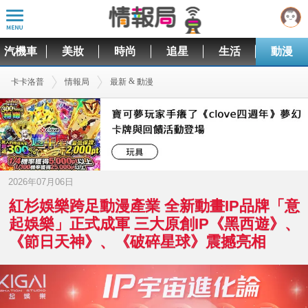
汽機車
美妝
時尚
追星
生活
動漫
&
卡卡洛普
情報局
最新
動漫
2026年07月06日
紅杉娛樂跨足動漫產業 全新動畫IP品牌「意
起娛樂」正式成軍 三大原創IP《黑西遊》、
《節日天神》、《破碎星球》震撼亮相