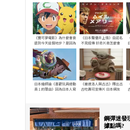
隆的對戰場面預告，裡面被
怎麼察覺到的呢？
電是真的跟遊戲一樣會有透
出骨頭的演出
《寶可夢電影》為什麼會衰
《日本聲優井上悟》自認名
退到今天這個地步？是因為
不見經傳 好奇片商怎麼會
小智畢業的影響嗎？
找他配好萊塢大片？
日本繪師論《喜歡玩具總動
《曼達洛人與古古》釋出古
員１的理由》因為日本人寫
古吃壽司宣傳片 日本網友
不出這種贖罪故事？
驚呼偏好都被迪士尼摸透了
鋼彈迷發
據點嗎?