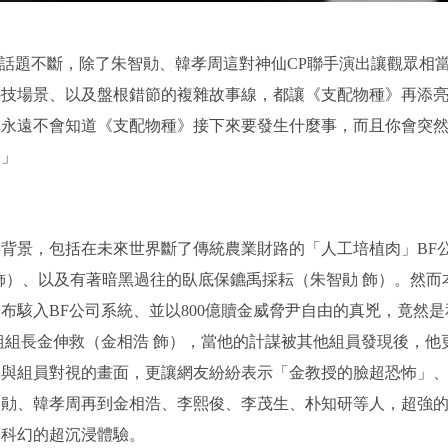
上線後話題不斷，除了朱智勛、韓孝周這對神仙CP聯手演出讓觀眾相
科技場景、以及盤根錯節的複雜故事線，都讓《支配物種》再添
你永遠不會知道《支配物種》接下來要發生什麼事，而且你會突
。」
背景，包括在未來世界斷了傳統農業財路的「人工培植肉」BF
 飾）、以及有著暗黑過往的臥底保鑣禹採耘（朱智勛 飾）。然而
布駭入BF公司系統、並以800億贖金威脅尹自由的真兇，竟然是
究組組長金伸救（金相浩 飾），當他的計謀被其他組員發現後，他
機與組員對視的畫面，更讓網友紛紛表示「金教授的臉超恐怖」
智勛、韓孝周再到金相浩、李熙俊、李茂生、朴知研等人，超強
又科幻的超沉浸體驗。