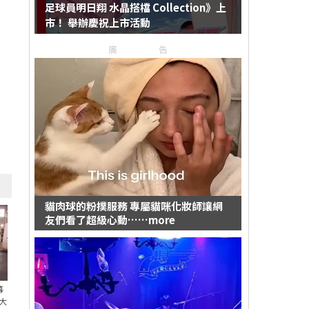
足球員明日翔 水晶搭檔 Collection》上
市！ 舉辦慶祝上市活動
廣告
貓肉球的粉撲服務 專屬貓咪化妝師讓網
友們看了超級心動……more
幕
大