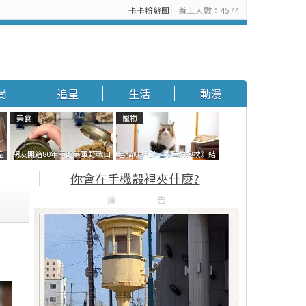
卡卡粉絲團
線上人數：4574
追星
生活
動漫
尚
追星
生活
動漫
美食
寵物
空
網友開箱80年前的美軍野戰口
當貓咪遇到了《海豹抱枕》結
接
糧 罐頭本身保存良好，但裡面
果玩了10天後，海豹一整個走
你會在手機殼裡夾什麼?
的味道...
鐘笑翻網友
廣告