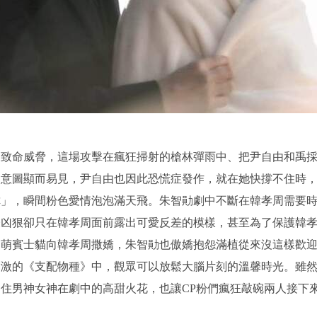
來致命威脅，這場攻擊在瘋狂掃射的槍林彈雨中、把尹自由和禹
的意圖顯而易見，尹自由也因此恐慌症發作，就在她快撐不住時
你」，瞬間粉色愛情泡泡滿天飛。朱智勛劇中不斷在韓孝周需要
表凶狠卻只在韓孝周面前露出可愛反差的模樣，甚至為了保護韓
超萌賓士貓向韓孝周撒嬌，朱智勛也傲嬌抱怨滿植從來沒這樣歡
刺激的《支配物種》中，觀眾可以放鬆大腦片刻的溫馨時光。雖
住男神女神在劇中的高甜火花，也讓CP粉們瘋狂敲碗兩人接下