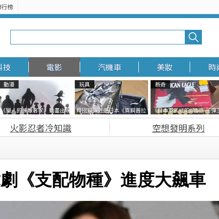
排行榜
電影
汽機車
美妝
時尚
科技
電影
汽機車
美妝
時
動漫
玩具
新奇
《獵人的揍敵客家》動畫出現
韓國鋼彈迷遊日本《買鋼普拉
《日本軍武迷的煩惱》子彈
的這個剪影是誰？你是不是忘
塞不進行李箱》網友們集思廣
盒在日本超級貴 美國網友直
火影忍者冷知識
空想發明系列
記還有這號人物了
益提供解方了……
一大箱寄給他了
懸疑韓劇《支配物種》進度大飆車