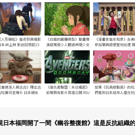
認為是宗教電影？
告公開，預計2027年1月於
叔其實在片場裡超忙的
日本上映
《人形蜈蚣》獵奇邪典電影
《白龍的飯糰模型》動畫導
《漫畫家島本和彥》去美
日本4K上映 影迷回想起15
演感慨很少人聽過神隱少女
參加畢典順便聖地巡禮 
年前的奇葩促銷活動
的奇葩預購特典了
自重現洛基劇中特訓片段
《曼達洛人與古古》釋出古
《復仇者聯盟：末日崛起》
如果《玩具總動員》的玩
古吃壽司宣傳片 日本網友
前導預告影片首度公開 RDJ
們看到日本成年人還在玩
驚呼偏好都被迪士尼摸透了
飾演的末日博士造型正式亮
娃 他們會開心還是憂鬱
相
呢？
現日本福岡開了一間《幽谷整復館》這是反抗組織