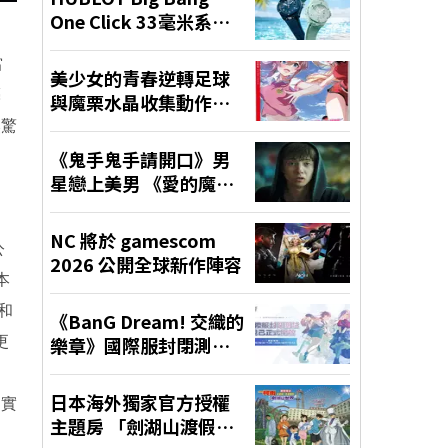
當
亮
然驚
公
本
和
更
、
的實