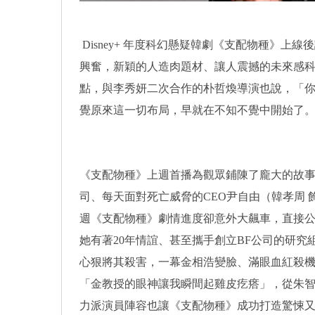
Disney+ 年度科幻懸疑韓劇《支配物種》
興奮，新穎的人造肉題材、讓人震撼的未來感
點，與李秀妍二次合作的朴哲煥導演也說，「
覺原來這一切布局，早就在不知不覺中開始了
《支配物種》上週首播為觀眾鋪陳了龐大的故事
司、每天面對死亡威脅的CEO尹自由（韓孝周
週《支配物種》劇情進度卻意外大飆車，直接公
她有著20年情誼、甚至攜手創立BF公司的研
心狠將其殺害，一幕金相浩變臉、滿眼血紅殺
「金教授的眼神讓我瞬間起雞皮疙瘩」，從朱
力派演員陣容也讓《支配物種》成功打造驚悚