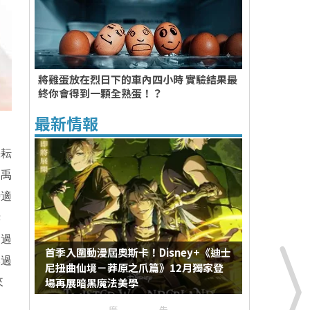
將雞蛋放在烈日下的車內四小時 實驗結果最
終你會得到一顆全熟蛋！？
最新情報
採耘
，禹
時適
孝
迎過
首季入圍動漫屆奧斯卡！Disney+《迪士
然過
尼扭曲仙境－莽原之爪篇》12月獨家登
場再展暗黑魔法美學
來
廣告