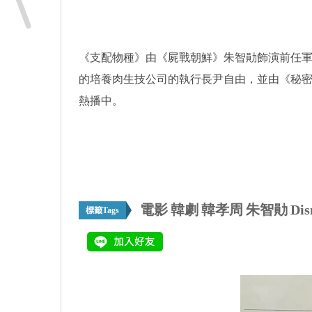
《支配物種》由《屍戰朝鮮》朱智勛飾演前任軍
的培養肉生技公司的執行長尹自由，並由《秘密森林
熱播中。
電影
韓劇
韓孝周
朱智勛
Dis