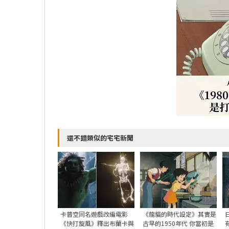
還不錯類似的宅宅新聞
卡普空同名遊戲改編電影
《龍貓的時代設定》其實是
《快打旋風》釋出布蘭卡與
古早的1950年代 你當初是