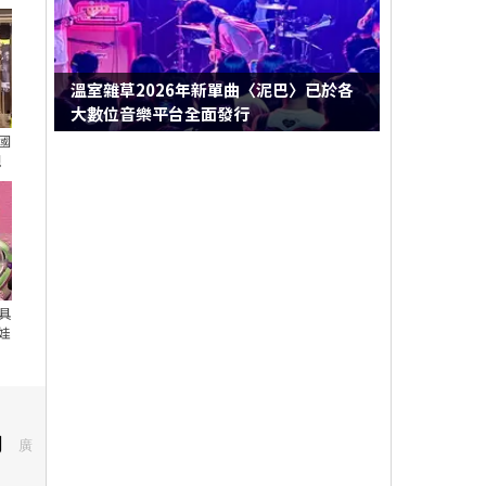
溫室雜草2026年新單曲〈泥巴〉已於各
大數位音樂平台全面發行
國
親
具
娃
的
廣