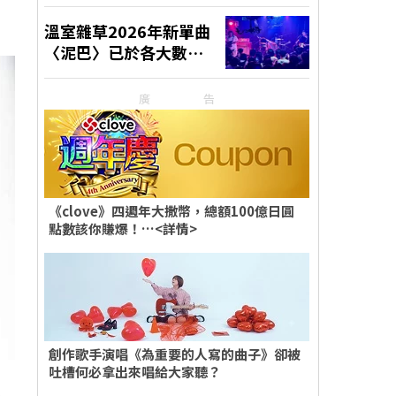
廣告
《clove》四週年大撒幣，總額100億日圓
點數該你賺爆！…<詳情>
創作歌手演唱《為重要的人寫的曲子》卻被
吐槽何必拿出來唱給大家聽？