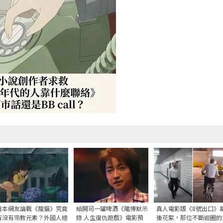
日本網友論戰《龍貓》究竟
給開司一罐啤酒《賭博默示
真人電影版《8號出口》
有沒有宗教元素？外國人總
錄 人生復仇遊戲》電影預
後花絮，那位不斷迴圈的