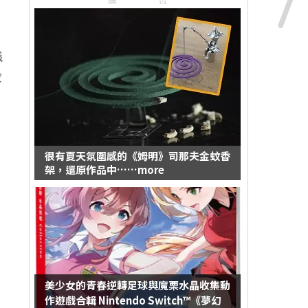
議
家
很有夏天氛圍感的《姆明》司那夫金蚊香
架，還原作品中……more
美少女的青春逆轉足球與魔栗水晶收集動
作遊戲合輯 Nintendo Switch™《夢幻