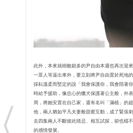
此外，本來就樹敵頗多的尹自由本週也再次迎
一眾人等逼出車外，要立刻將尹自由置於死地
採耘溫柔而堅定的說「我會保護你，我會陪著
時給予援助，像忠心的獵犬保護著公主般，外
周，將她安置在自己家，還有名叫「滿植」的
他，兩人猶如平凡夫妻般甜蜜互動，成了緊張
去四集兩人不斷彼此猜忌、相互試探，卻也檔不
的感情發展。