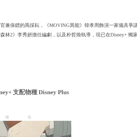
官兼保鏢的禹採耘，《MOVING異能》韓孝周飾演一家備具爭
2》李秀妍擔任編劇，以及朴哲煥執導，現已在Disney+ 獨
ney+
支配物種
Disney Plus
廣告